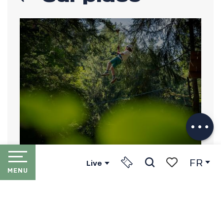
Description
Télécharger
Prestations
Adresse
utile
FR
Live
Organic Adventure Park
MENU
Recherche
Voir les favori
Champéry
ACCUEIL