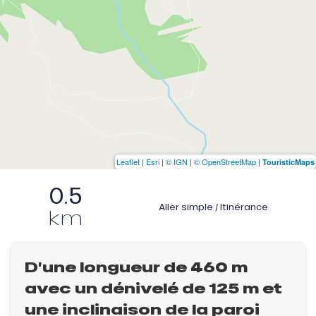
Leaflet
|
Esri
|
© IGN
|
© OpenStreetMap
|
TouristicMaps
0.5
Aller simple / Itinérance
km
D’une longueur de 460 m
avec un dénivelé de 125 m et
une inclinaison de la paroi