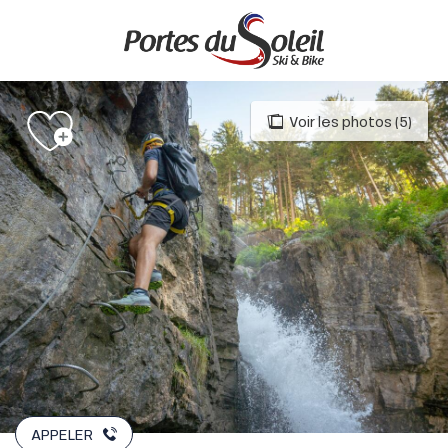
Aller
au
contenu
principal
Voir les photos (5)
APPELER