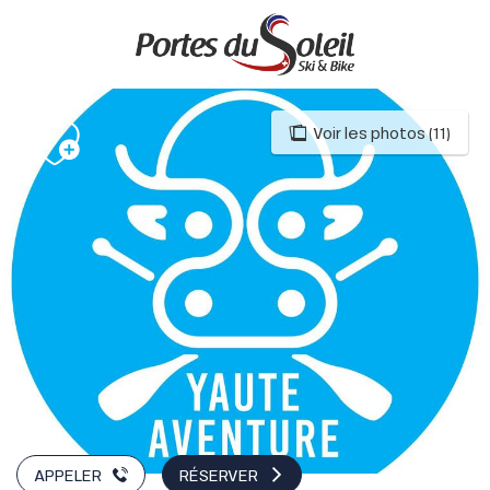
Aller
au
contenu
principal
Voir les photos (11)
APPELER
RÉSERVER