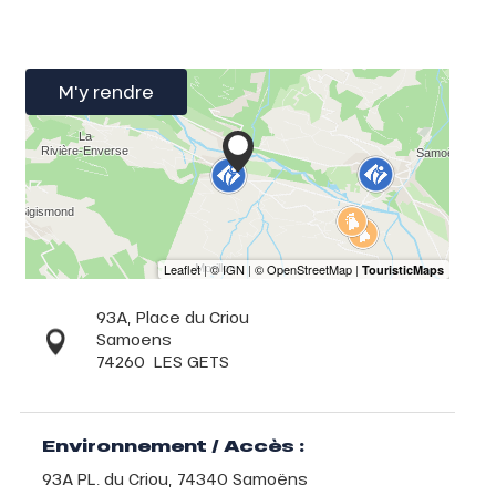
M'y rendre
93A, Place du Criou
Samoens
74260
LES GETS
Environnement / Accès :
93A PL. du Criou, 74340 Samoëns