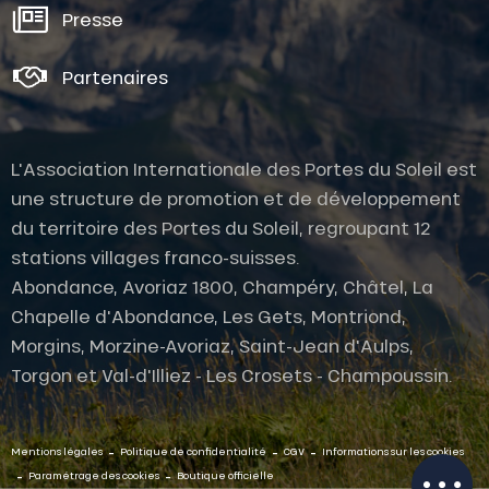
Presse
Partenaires
L'Association Internationale des Portes du Soleil est
une structure de promotion et de développement
du territoire des Portes du Soleil, regroupant 12
stations villages franco-suisses.
Abondance, Avoriaz 1800, Champéry, Châtel, La
Description
Chapelle d'Abondance, Les Gets, Montriond,
Morgins, Morzine-Avoriaz, Saint-Jean d'Aulps,
Prestations
Torgon et Val-d'Illiez - Les Crosets - Champoussin.
Tarifs
Contacter par
email
-
-
-
Mentions légales
Politique de confidentialité
CGV
Informations sur les cookies
-
-
Paramétrage des cookies
Boutique officielle