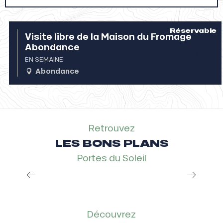
A faire en hiver
Réservable
Visite libre de la Maison du Fromage
Abondance
Agenda
EN SEMAINE
Abondance
Retrouvez
LES BONS PLANS
Portes du Soleil
Multi Pass, le bon plan malin
Lire la suite
Découvrez