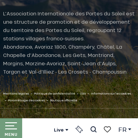
L'Association Internationale des Portes du Soleil est
une structure de promotion et de développement
du territoire des Portes du Soleil, regroupant 12
stations villages franco-suisses.
Abondance, Avoriaz 1800, Champéry, Châtel, La
Chapelle d'Abondance, Les Gets, Montriond,
Morgins, Morzine-Avoriaz, Saint-Jean d'Aulps,
Torgon et Val-d'Illiez - Les Crosets - Champoussin.
-
-
-
Mentions légales
Politique de confidentialité
CGV
Informations sur les cookies
-
-
Paramétrage des cookies
Boutique officielle
FR
Live
MENU
Recherche
Voir les favori