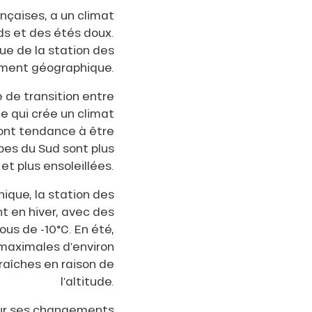
ançaises, a un climat
ds et des étés doux.
que de la station des
ment géographique.
 de transition entre
ce qui crée un climat
 ont tendance à être
lpes du Sud sont plus
et plus ensoleillées.
ique, la station des
 en hiver, avec des
s de -10°C. En été,
maximales d’environ
raîches en raison de
l’altitude.
our ses changements