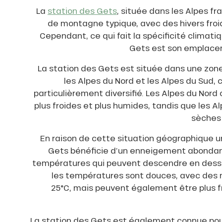
La
station des Gets
, située dans les Alpes fr
ss Tribu
de montagne typique, avec des hivers froi
Cependant, ce qui fait la spécificité climati
uCanSKI
Gets est son emplace
La station des Gets est située dans une zone
server
les Alpes du Nord et les Alpes du Sud, 
on
particulièrement diversifié. Les Alpes du Nord
fait
VER
plus froides et plus humides, tandis que les A
sèches 
En raison de cette situation géographique un
Gets bénéficie d’un enneigement abondant
températures qui peuvent descendre en dessou
les températures sont douces, avec des 
25°C, mais peuvent également être plus f
La station des Gets est également connue p