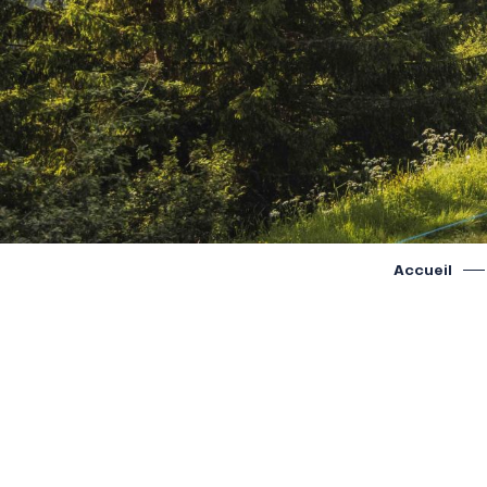
Accueil
l
E