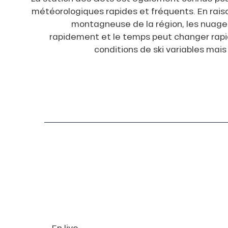
météorologiques rapides et fréquents. En rais
montagneuse de la région, les nuage
rapidement et le temps peut changer rap
conditions de ski variables mai
ns
En live