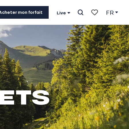
FR
Acheter mon forfait
Live
Recherche
Voir les favoris
GETS