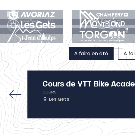
A faire en été
A fa
Cours de VTT Bike Acad
COURS
Les Gets