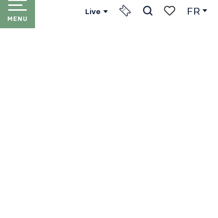
FR
Live
MENU
Recherche
Voir les favori
ACCUEIL
LES PORTES DU SOLEIL
LES STATIONS
LE FORFAIT PORTES DU SOLEIL
EN HIVER
EN ÉTÉ
AGENDA