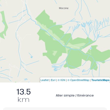
Leaflet
|
Esri
|
© IGN
|
© OpenStreetMap
|
TouristicMaps
13.5
Aller simple / Itinérance
km