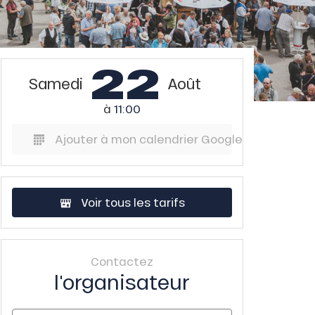
22
Samedi
Août
à
11:00
Ajouter à mon calendrier Google
Voir tous les tarifs
Contactez
l'organisateur