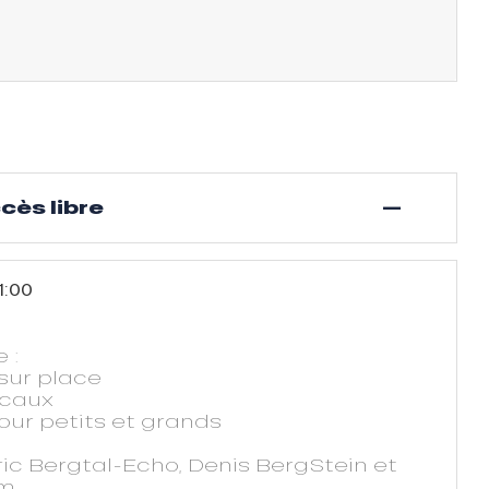
—
cès libre
1:00
 :
sur place
ocaux
our petits et grands
ic Bergtal-Echo, Denis BergStein et
am