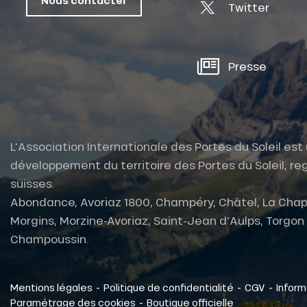
Nous contacter
oussin
Twitter
Presse
L'Association Internationale des Portes du Soleil es
développement du territoire des Portes du Soleil, reg
suisses.
Abondance, Avoriaz 1800, Champéry, Châtel, La Chap
Morgins, Morzine-Avoriaz, Saint-Jean d'Aulps, Torgon et
Champoussin.
tes
-
-
-
Mentions légales
Politique de confidentialité
CGV
Inform
-
Paramétrage des cookies
Boutique officielle