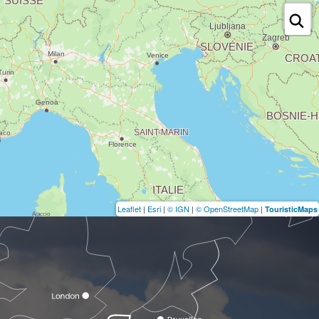
Leaflet
|
Esri
|
© IGN
|
© OpenStreetMap
|
TouristicMaps