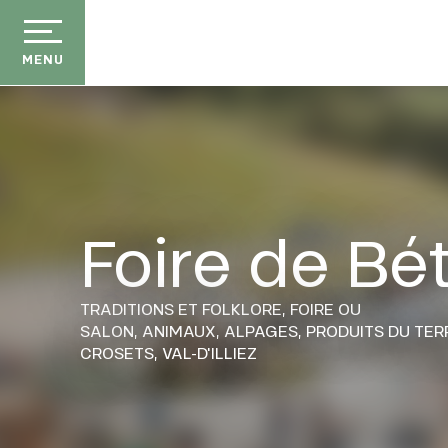
Aller
au
contenu
MENU
principal
Foire de Bét
TRADITIONS ET FOLKLORE,
FOIRE OU
SALON,
ANIMAUX,
ALPAGES,
PRODUITS DU TER
CROSETS, VAL-D'ILLIEZ