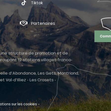
Tiktok
Partenaires
Comme
t une structure de promotion et de
roupant 12 stations villages franco-
elle d'Abondance, Les Gets, Montriond,
 Val-d'Illiez - Les Crosets -
-
ations sur les cookies