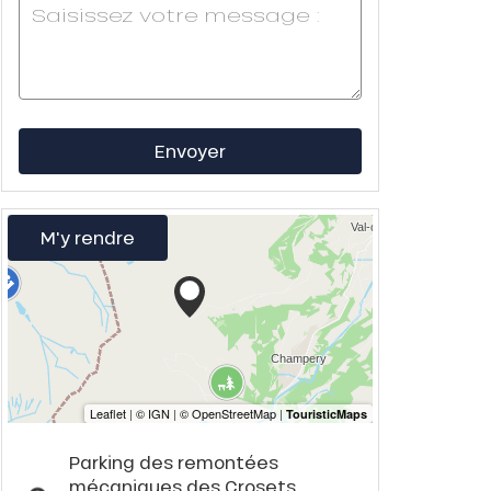
Envoyer
M'y rendre
Parking des remontées
mécaniques des Crosets