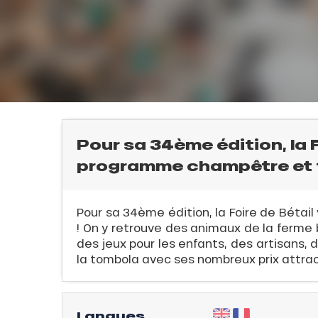
E
l
Pour sa 34ème édition, la 
QUE
programme champêtre et f
Pour sa 34ème édition, la Foire de Béta
! On y retrouve des animaux de la ferme b
des jeux pour les enfants, des artisans, 
évente
la tombola avec ses nombreux prix attrac
rfaits
ison
Langues