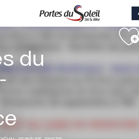
Voir les photos (5)
s du
-
ce
DIÉVAL,
PEINTURE,
DIVERS