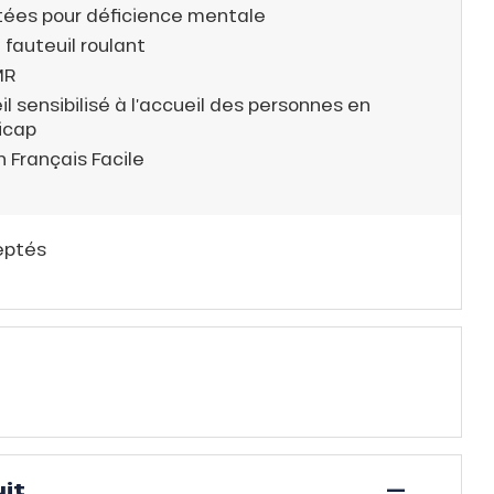
tées pour déficience mentale
 fauteuil roulant
MR
l sensibilisé à l’accueil des personnes en
icap
 Français Facile
eptés
—
it