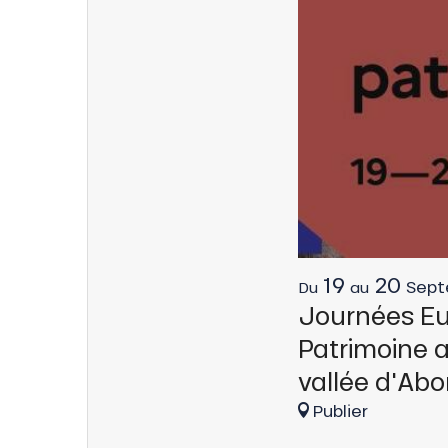
tes
t
19
20
Sept
Du
au
able
Journées E
Patrimoine a
vallée d'Ab
Publier
ez