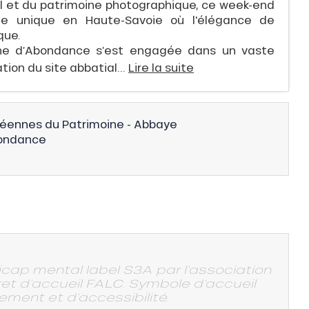
il et du patrimoine photographique, ce week-end
site unique en Haute-Savoie où l'élégance de
que.
une d’Abondance s’est engagée dans un vaste
tion du site abbatial...
Lire la suite
éennes du Patrimoine - Abbaye
ondance
icap mental label S3A par l'association
ret d'accueil FALC. Symbole d'accueil
ent et d'accessibilité.