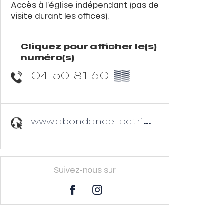
Accès à l’église indépendant (pas de
visite durant les offices).
Cliquez pour afficher le(s)
numéro(s)
04 50 81 60
▒▒
www.abondance-patrimoine.fr
Suivez-nous sur