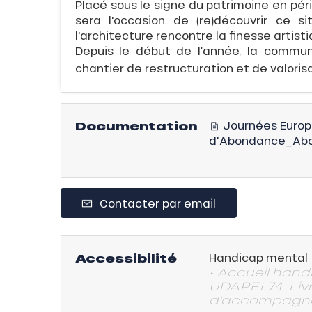
Placé sous le signe du patrimoine en pér
E
sera l'occasion de (re)découvrir ce 
l'architecture rencontre la finesse artisti
Depuis le début de l’année, la comm
chantier de restructuration et de valorisa
QUE
Documentation
Journées Europ
d'Abondance_Ab
évente
Contacter par email
rfaits
ison
Accessibilité
Handicap mental
• Accueil hand
UDAPEI 74. Liv
fre
d'accompagnem
rfait