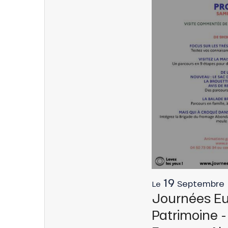
ns
19
Septembre
Le
Journées E
Patrimoine 