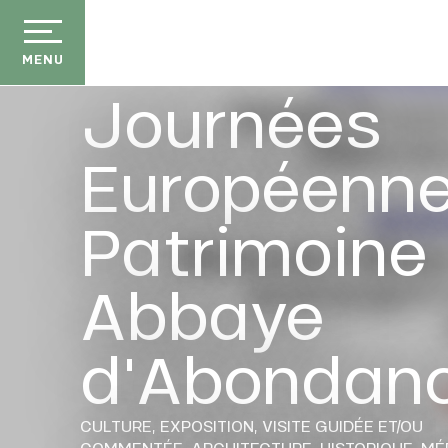
Aller
au
contenu
MENU
principal
Journées
Européenne
Patrimoine 
Abbaye
d'Abondan
CULTURE,
EXPOSITION,
VISITE GUIDÉE ET/OU
COMMENTÉE,
ARCHITECTURE,
HISTORIQUE,
MÉ