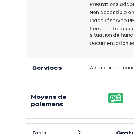
ison
Prestations adap
2ans
Non accessible en
Place réservée P
rfait
isse
Personnel d’accuei
situation de hand
ss Tribu
Documentation en
uCanSKI
Services
Animaux non acc
server
on
fait
VER
Moyens de
paiement
Gratu
Tarifs