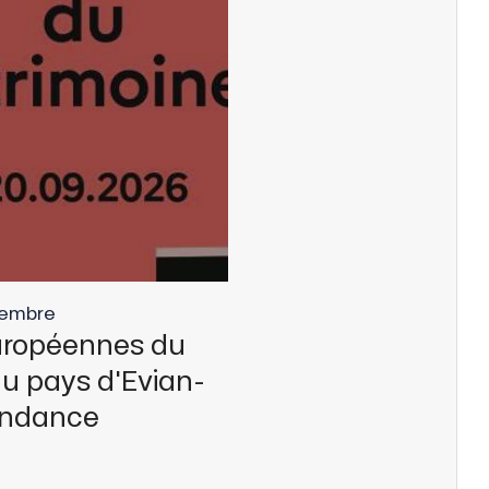
embre
uropéennes du
u pays d'Evian-
ondance