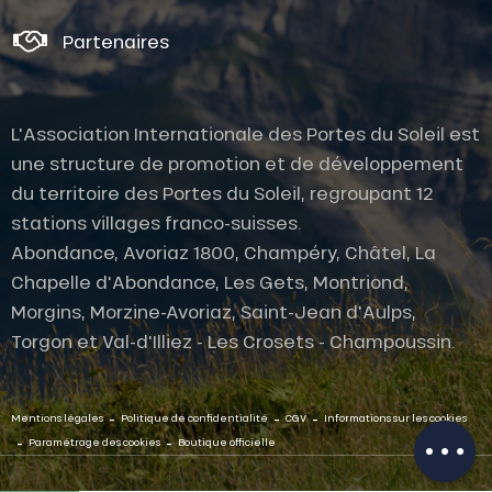
Partenaires
L'Association Internationale des Portes du Soleil est
une structure de promotion et de développement
du territoire des Portes du Soleil, regroupant 12
stations villages franco-suisses.
Abondance, Avoriaz 1800, Champéry, Châtel, La
Chapelle d'Abondance, Les Gets, Montriond,
Morgins, Morzine-Avoriaz, Saint-Jean d'Aulps,
Torgon et Val-d'Illiez - Les Crosets - Champoussin.
-
-
-
Mentions légales
Politique de confidentialité
CGV
Informations sur les cookies
Description
-
-
Paramétrage des cookies
Boutique officielle