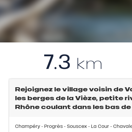
QUE
l
évente
rfaits
7.3
ison
km
fre
rfait
ison
Rejoignez le village voisin de Va
2ans
les berges de la Vièze, petite r
rfait
Rhône coulant dans les bas d
isse
ss Tribu
Champéry - Progrès - Souscex - La Cour - Chava