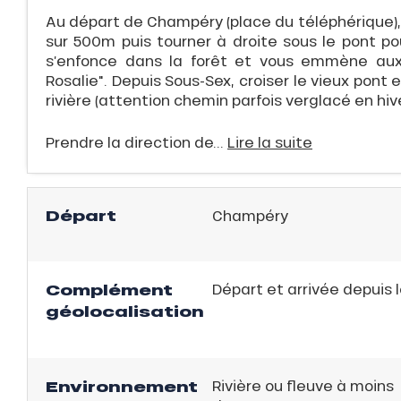
Au départ de Champéry (place du téléphérique),
uCanSKI
sur 500m puis tourner à droite sous le pont pou
s’enfonce dans la forêt et vous emmène aux 
server
Rosalie". Depuis Sous-Sex, croiser le vieux pont e
on
rivière (attention chemin parfois verglacé en hiv
fait
VER
Prendre la direction de...
Lire la suite
Départ
Champéry
Complément
Départ et arrivée depuis 
ns
géolocalisation
Environnement
Rivière ou fleuve à moins