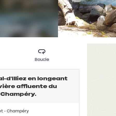
Boucle
l-d'Illiez en longeant
ivière affluente du
e Champéry.
let - Champéry