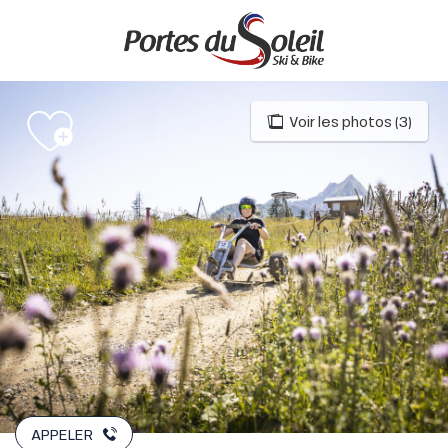
Aller
au
contenu
principal
Voir les photos (3)
APPELER