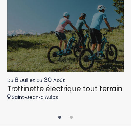
8
30
Juillet
Août
Du
au
D
Trottinette électrique tout terrain
T
Saint-Jean-d'Aulps