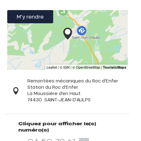
M'y rendre
Remontées mécaniques du Roc d'Enfer
Station du Roc d'Enfer
La Moussière d'en Haut
74430
SAINT-JEAN-D'AULPS
Cliquez pour afficher le(s)
numéro(s)
04 50 79 61
▒▒