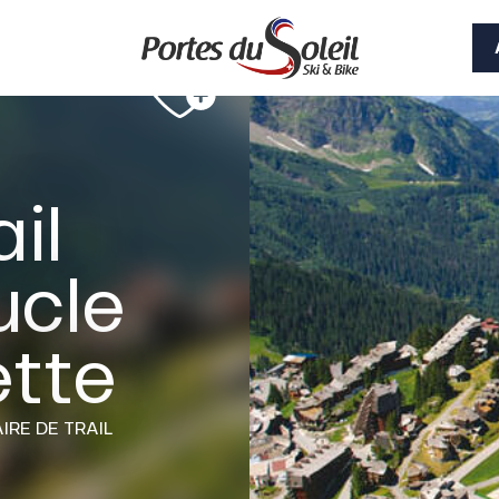
il
ucle
tte
AIRE DE TRAIL