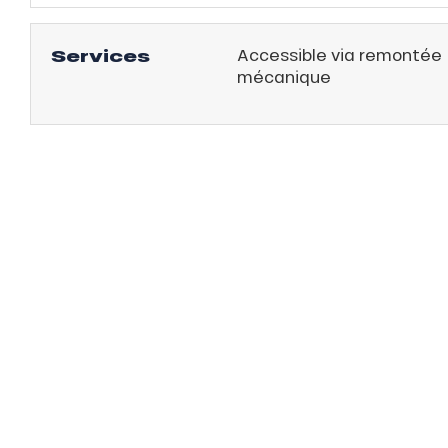
Services
Accessible via remontée
mécanique
tes
t
able