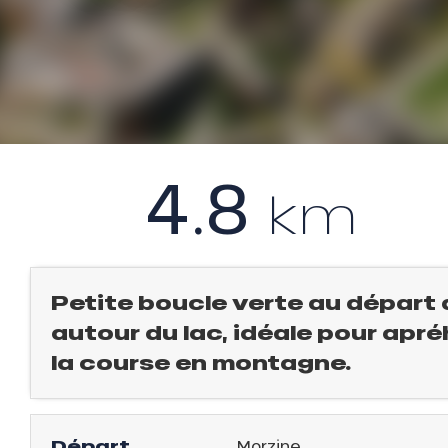
l
évente
rfaits
ison
4.8
km
fre
rfait
ison
2ans
Petite boucle verte au départ d
rfait
autour du lac, idéale pour apré
isse
la course en montagne.
ss Tribu
uCanSKI
Départ
Morzine