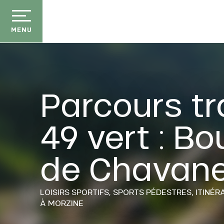
Aller
au
contenu
MENU
principal
Parcours tra
49 vert : Bo
de Chavane
E
LOISIRS SPORTIFS,
SPORTS PÉDESTRES,
ITINÉR
À MORZINE
QUE