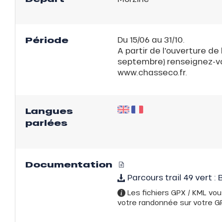
server
on
Période
Du 15/06 au 31/10.
fait
A partir de l'ouverture de 
VER
septembre) renseignez-vou
www.chasseco.fr.
Langues
parlées
ns
Documentation
Parcours trail 49 vert 
Les fichiers GPX / KML vou
votre randonnée sur votre GPS