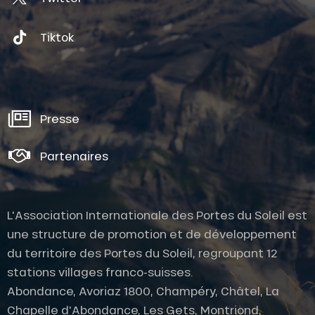
Tiktok
Presse
Partenaires
L'Association Internationale des Portes du Soleil est
une structure de promotion et de développement
du territoire des Portes du Soleil, regroupant 12
stations villages franco-suisses.
Description
Abondance, Avoriaz 1800, Champéry, Châtel, La
Prestations
Chapelle d'Abondance, Les Gets, Montriond,