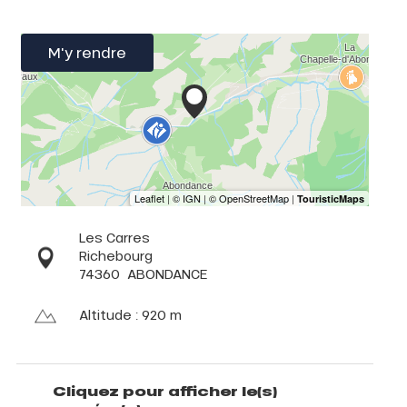
M'y rendre
Les Carres
Richebourg
74360
ABONDANCE
Altitude : 920 m
Cliquez pour afficher le(s)